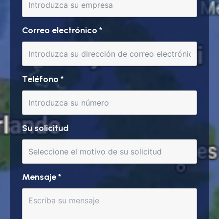
Correo electrónico
*
Teléfono
*
Su solicitud
Mensaje
*