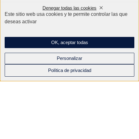
Denegar todas las cookies
Este sitio web usa cookies y te permite controlar las que
deseas activar
PH 22 auto jointant
Autosellante, accionado por palanca,
OK, aceptar todas
accionado por espárrago
Personalizar
Descubra
Política de privacidad