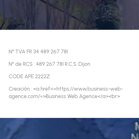
N° TVA FR 34 489 267 781
N° de RCS : 489 267 781 R.C.S. Dijon
CODE APE 2222Z
Creación : <a href=»https://www.business-web-
agence.com/»>Business Web Agence</a><br>