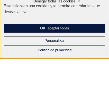
Denegar todas las cookies
Este sitio web usa cookies y te permite controlar las que
deseas activar
Empresa
OK, aceptar todas
Correo electrónico
*
Personalizar
Política de privacidad
Teléfono
*
Su solicitud