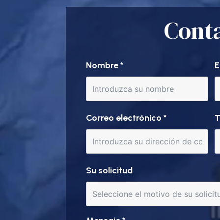
Cont
Nombre
*
E
Correo electrónico
*
T
Su solicitud