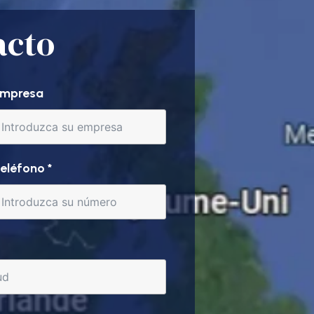
acto
mpresa
eléfono
*