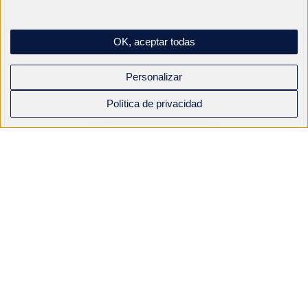
OK, aceptar todas
Personalizar
Política de privacidad
LUBE SHUTTLE
400 grs, Diseño ecológico, Cuello reforzado,
Sistema de sellado reforzado
Descubra