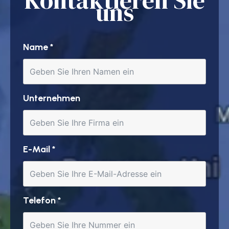
Kontaktieren Sie
uns
Name
*
Unternehmen
E-Mail
*
Telefon
*