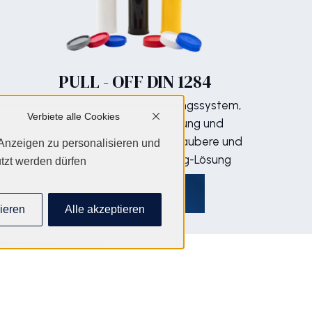
PULL - OFF DIN 1284
400 grs, Vollständiges Öffnungssystem,
Verbiete alle Cookies
dies optimiert die Entleerung und
vermeidet Fettrückstände. Saubere und
Anzeigen zu personalisieren und
umweltfreundliche Recycling-Lösung
tzt werden dürfen
Entdecken Sie
ieren
Alle akzeptieren