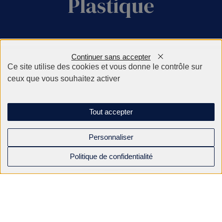
Plastique
Continuer sans accepter
Ce site utilise des cookies et vous donne le contrôle sur
Leader européen de la cartouche à graisse
ceux que vous souhaitez activer
Concepteur et fabricant de bouchons et de
Tout accepter
solutions de packaging
Personnaliser
Politique de confidentialité
NMBP
Société familiale au cœur