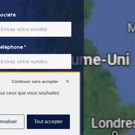
ociété
éléphone
*
Continuer sans accepter
 sur ceux que vous souhaitez
nnaliser
Tout accepter