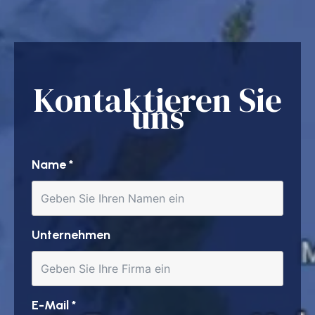
Kontaktieren Sie
uns
Name
*
Unternehmen
E-Mail
*