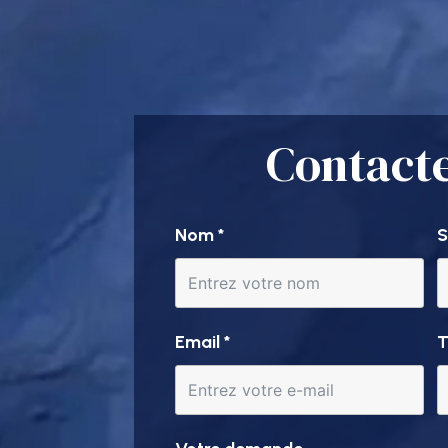
Contact
Nom
*
S
Email
*
T