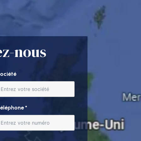
ez-nous
ociété
éléphone
*