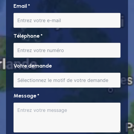
Email
*
Téléphone
*
Votre demande
Message
*